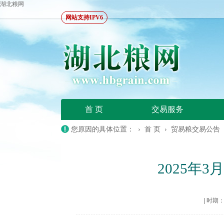
湖北粮网
网站支持IPV6
首 页
交易服务
您原因的具体位置： ›
首 页
›
贸易粮交易公告
2025年
|
时期：20