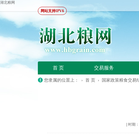
湖北粮网
网站支持IPV6
首 页
交易服务
您隶属的位置上： ›
首 页
›
国家政策粮食交易
|
时期：20