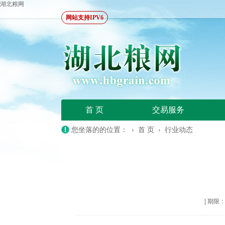
湖北粮网
网站支持IPV6
首 页
交易服务
您坐落的的位置： ›
首 页
›
行业动态
|
期限：20