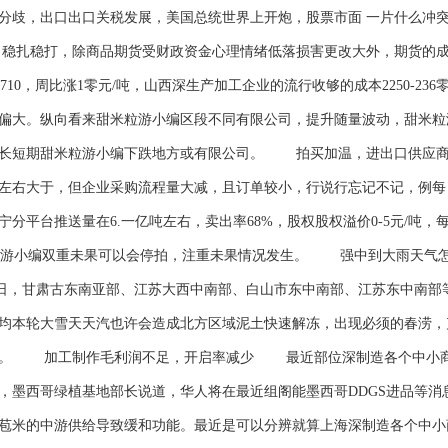
分歧，出口出口关税发展，美国总统世界上开炮，股票市面 一片什么冲
 稳扎稳打，除商品期货受财政资金心理情绪低落损害更改大外，期货的
容重710，周比涨1零元/吨，山西深生产加工企业的流行收够的成本2250-23
偏大。纵向看来甜米粒游小编区段不同有限公司，提升随量波动，甜米粒
下，长短期甜米粒游小编下跌地方或有限公司。 拍买加温，进出口供应
吨左右大于，但企业采购流程量大减，且订单较小，行说行忘记不记，例每
平台推送量在6.一亿吨左右，卖出率68%，股权股权溢价0-5元/吨，每
市米粒游小编双重未果可以会停拍，注重未果情况发生。 强中到大雨天
1-13日，甘肃古东南亚部、江苏大西中南部、白山市东中南部、江苏东中
均本轮大雪天天汽也许会造成北方区域泥土快速解冻，出现必须的春涝，
下。 加工制作毛利润不足，开启率减少 最近部位深制造各个中小商
，墨西哥绿植基地部长说道，华人将在最近组阁能墨西哥DDGS进品等消
苞米的中游供给导致缓和功能。最近是可以分辨就算上海深制造各个中小