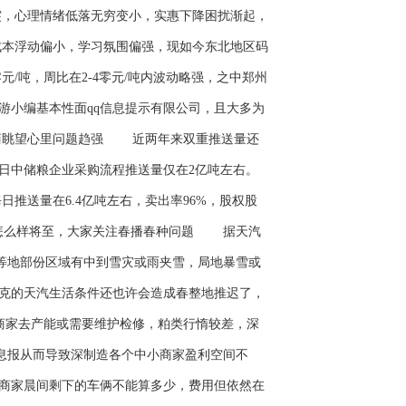
突，心理情绪低落无穷变小，实惠下降困扰渐起，
成本浮动偏小，学习氛围偏强，现如今东北地区码
6零元/吨，周比在2-4零元/吨内波动略强，之中郑州
游小编基本性面qq信息提示有限公司，且大多为
商眺望心里问题趋强 近两年来双重推送量还
日中储粮企业采购流程推送量仅在2亿吨左右。
日推送量在6.4亿吨左右，卖出率96%，股权股
气怎么样将至，大家关注春播春种问题 据天汽
南部等地部份区域有中到雪灾或雨夹雪，局地暴雪或
克的天汽生活条件还也许会造成春整地推迟了，
家去产能或需要维护检修，粕类行惰较差，深
息报从而导致深制造各个中小商家盈利空间不
商家晨间剩下的车俩不能算多少，费用但依然在