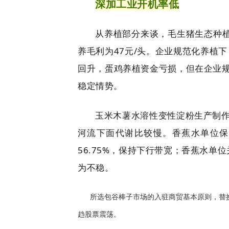
深加工业开机率低
从养植部分来谈，毛生猪生态种植
养毛利为47元/头。企业规范化养植
回升，蛋鸡养植资金亏损，但在企业
稳定情势。
玉米木薯水溶性变性淀粉生产制
河流下面代谢比较慢。香蕉水单位保
56.75%，保持下行带宽；香蕉水单
为不稳。
所选包谷棒子市场的入驻商贸基本原则，替换
趋股票震荡。