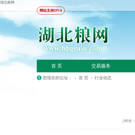
湖北粮网
网站支持IPV6
首 页
交易服务
您现在的位址： ›
首 页
›
行业动态
|
时光：20